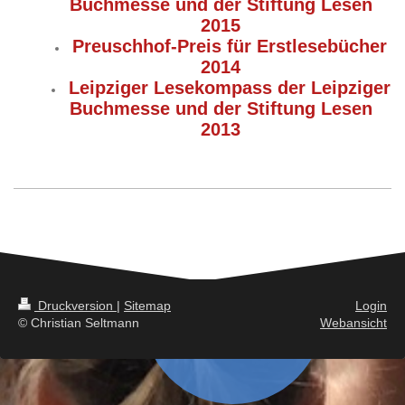
Buchmesse und der Stiftung Lesen
2015
Preuschhof-Preis für Erstlesebücher
2014
Leipziger Lesekompass der Leipziger
Buchmesse und der Stiftung Lesen
2013
Druckversion
|
Sitemap
Login
© Christian Seltmann
Webansicht