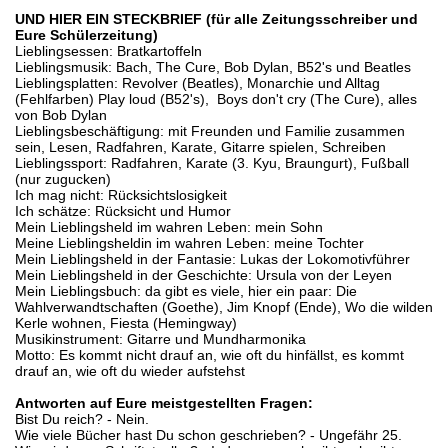
UND HIER EIN STECKBRIEF (für alle Zeitungsschreiber und
Eure Schülerzeitung)
Lieblingsessen: Bratkartoffeln
Lieblingsmusik: Bach, The Cure, Bob Dylan, B52's und Beatles
Lieblingsplatten: Revolver (Beatles), Monarchie und Alltag
(Fehlfarben) Play loud (B52's), Boys don't cry (The Cure), alles
von Bob Dylan
Lieblingsbeschäftigung: mit Freunden und Familie zusammen
sein, Lesen, Radfahren, Karate, Gitarre spielen, Schreiben
Lieblingssport: Radfahren, Karate (3. Kyu, Braungurt), Fußball
(nur zugucken)
Ich mag nicht: Rücksichtslosigkeit
Ich schätze: Rücksicht und Humor
Mein Lieblingsheld im wahren Leben: mein Sohn
Meine Lieblingsheldin im wahren Leben: meine Tochter
Mein Lieblingsheld in der Fantasie: Lukas der Lokomotivführer
Mein Lieblingsheld in der Geschichte: Ursula von der Leyen
Mein Lieblingsbuch: da gibt es viele, hier ein paar: Die
Wahlverwandtschaften (Goethe), Jim Knopf (Ende), Wo die wilden
Kerle wohnen, Fiesta (Hemingway)
Musikinstrument: Gitarre und Mundharmonika
Motto: Es kommt nicht drauf an, wie oft du hinfällst, es kommt
drauf an, wie oft du wieder aufstehst
Antworten auf Eure meistgestellten Fragen:
Bist Du reich? - Nein.
Wie viele Bücher hast Du schon geschrieben? - Ungefähr 25.