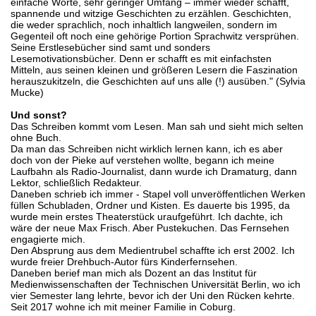
einfache Worte, sehr geringer Umfang – immer wieder schafft,
spannende und witzige Geschichten zu erzählen. Geschichten,
die weder sprachlich, noch inhaltlich langweilen, sondern im
Gegenteil oft noch eine gehörige Portion Sprachwitz versprühen.
Seine Erstlesebücher sind samt und sonders
Lesemotivationsbücher. Denn er schafft es mit einfachsten
Mitteln, aus seinen kleinen und größeren Lesern die Faszination
herauszukitzeln, die Geschichten auf uns alle (!) ausüben." (Sylvia
Mucke)
Und sonst?
Das Schreiben kommt vom Lesen. Man sah und sieht mich selten
ohne Buch.
Da man das Schreiben nicht wirklich lernen kann, ich es aber
doch von der Pieke auf verstehen wollte, begann ich meine
Laufbahn als Radio-Journalist, dann wurde ich Dramaturg, dann
Lektor, schließlich Redakteur.
Daneben schrieb ich immer - Stapel voll unveröffentlichen Werken
füllen Schubladen, Ordner und Kisten. Es dauerte bis 1995, da
wurde mein erstes Theaterstück uraufgeführt. Ich dachte, ich
wäre der neue Max Frisch. Aber Pustekuchen. Das Fernsehen
engagierte mich.
Den Absprung aus dem Medientrubel schaffte ich erst 2002. Ich
wurde freier Drehbuch-Autor fürs Kinderfernsehen.
Daneben berief man mich als Dozent an das Institut für
Medienwissenschaften der Technischen Universität Berlin, wo ich
vier Semester lang lehrte, bevor ich der Uni den Rücken kehrte.
Seit 2017 wohne ich mit meiner Familie in Coburg.