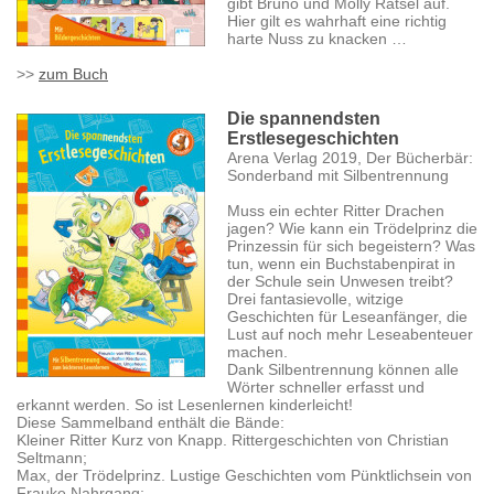
gibt Bruno und Molly Rätsel auf.
Hier gilt es wahrhaft eine richtig
harte Nuss zu knacken …
>>
zum Buch
Die spannendsten
Erstlesegeschichten
Arena Verlag 2019, Der Bücherbär:
Sonderband mit Silbentrennung
Muss ein echter Ritter Drachen
jagen? Wie kann ein Trödelprinz die
Prinzessin für sich begeistern? Was
tun, wenn ein Buchstabenpirat in
der Schule sein Unwesen treibt?
Drei fantasievolle, witzige
Geschichten für Leseanfänger, die
Lust auf noch mehr Leseabenteuer
machen.
Dank Silbentrennung können alle
Wörter schneller erfasst und
erkannt werden. So ist Lesenlernen kinderleicht!
Diese Sammelband enthält die Bände:
Kleiner Ritter Kurz von Knapp. Rittergeschichten von Christian
Seltmann;
Max, der Trödelprinz. Lustige Geschichten vom Pünktlichsein von
Frauke Nahrgang;