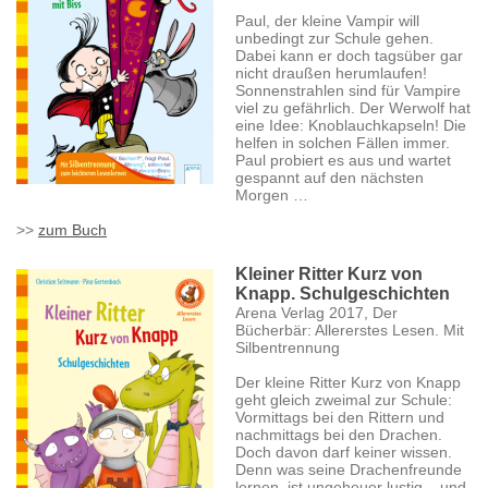
Paul, der kleine Vampir will
unbedingt zur Schule gehen.
Dabei kann er doch tagsüber gar
nicht draußen herumlaufen!
Sonnenstrahlen sind für Vampire
viel zu gefährlich. Der Werwolf hat
eine Idee: Knoblauchkapseln! Die
helfen in solchen Fällen immer.
Paul probiert es aus und wartet
gespannt auf den nächsten
Morgen …
>>
zum Buch
Kleiner Ritter Kurz von
Knapp. Schulgeschichten
Arena Verlag 2017, Der
Bücherbär: Allererstes Lesen. Mit
Silbentrennung
Der kleine Ritter Kurz von Knapp
geht gleich zweimal zur Schule:
Vormittags bei den Rittern und
nachmittags bei den Drachen.
Doch davon darf keiner wissen.
Denn was seine Drachenfreunde
lernen, ist ungeheuer lustig – und